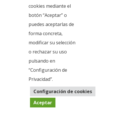
cookies mediante el
Higos Fritos
botón “Aceptar” o
puedes aceptarlas de
forma concreta,
modificar su selección
o rechazar su uso
Noticias
Información general
pulsando en
Gastronomía
Fotos y multimedia
“Configuración de
Aviso Legal
Política de cookies
Política de privacidad
Privacidad”.
Configuración de cookies
Aceptar
© Copyright Servicio de Informática y Telecomunicaciones.
Diputacion Provincial Alicante