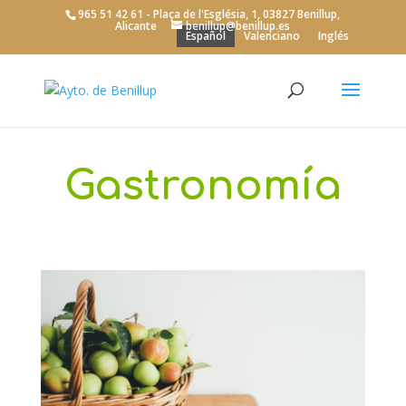
965 51 42 61 - Plaça de l'Església, 1, 03827 Benillup,
Alicante
benillup@benillup.es
Español
Valenciano
Inglés
Turismo
>
Gastronomía
Gastronomía