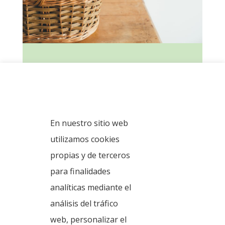
Este municipio se caracteriza por su rica variedad
gastronómica.
Quién lo visita puede disfrutar de amplias
Política de cookies
posibilidades de platos tradicionales, que dotan a
este municipio de grandes atractivos.
En nuestro sitio web
utilizamos cookies
propias y de terceros
para finalidades
analíticas mediante el
análisis del tráfico
web, personalizar el