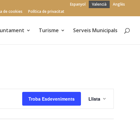
Espanyol
Valencià
Anglès
ca de cookies
Política de privacitat
juntament
Turisme
Serveis Municipals
Navegaci
Troba Esdeveniments
Llista
de
visualitza
Esdevenim