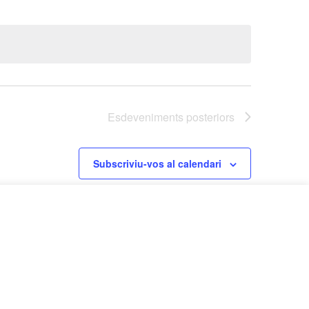
Esdeveniments
posteriors
Subscriviu-vos al calendari