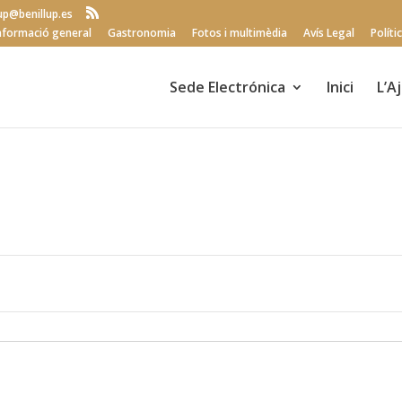
lup@benillup.es
nformació general
Gastronomia
Fotos i multimèdia
Avís Legal
Políti
Sede Electrónica
Inici
L’A