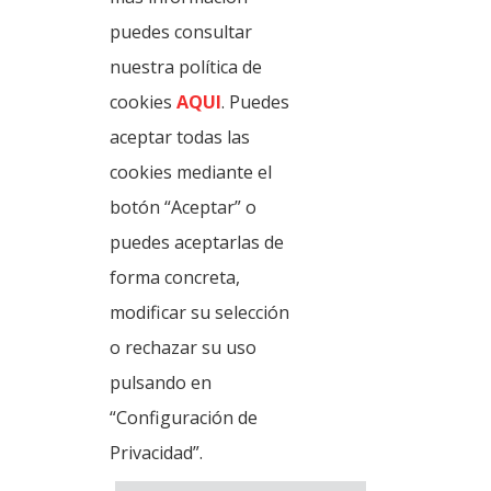
Views
Events
Events
puedes consultar
Navi
Subscribe to calendar
nuestra política de
cookies
AQUI
. Puedes
aceptar todas las
cookies mediante el
botón “Aceptar” o
puedes aceptarlas de
forma concreta,
modificar su selección
o rechazar su uso
pulsando en
News
General information
Gastronomy
“Configuración de
Photos and multimedia
Legal Warning
Cookies policy
Privacy Policy
Privacidad”.