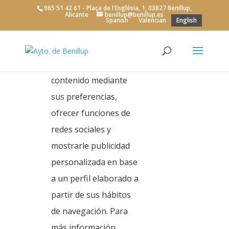
965 51 42 61 - Plaça de l'Església, 1, 03827 Benillup,
para finalidades
Alicante
benillup@benillup.es
Spanish
Valencian
English
analíticas mediante el
análisis del tráfico
web, personalizar el
contenido mediante
Events
sus preferencias,
ofrecer funciones de
redes sociales y
Events
mostrarle publicidad
There are no upcoming events.
Notice
personalizada en base
a un perfil elaborado a
Even
Ev
Upcoming
Search
List
partir de sus hábitos
Vi
Sear
Select
Na
de navegación. Para
date.
and
Previous
Today
Next
más información