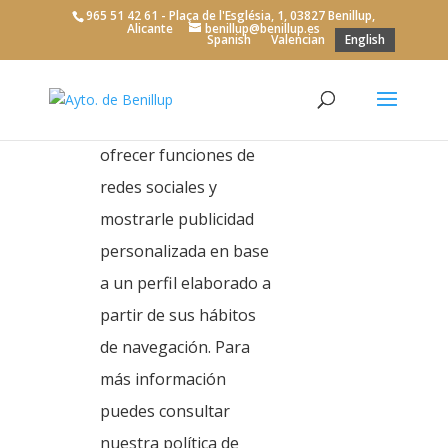
965 51 42 61 - Plaça de l'Església, 1, 03827 Benillup,
análisis del tráfico
Alicante
benillup@benillup.es
Spanish
Valencian
English
web, personalizar el
contenido mediante
sus preferencias,
ofrecer funciones de
City Hall
>
Town Planning
redes sociales y
Town Planning
mostrarle publicidad
personalizada en base
a un perfil elaborado a
Public
partir de sus hábitos
Participation Plan
de navegación. Para
más información
puedes consultar
nuestra política de