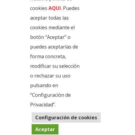
cookies
AQUI
. Puedes
Benillup General Urban
Planning Plan
aceptar todas las
cookies mediante el
botón “Aceptar” o
Basic Project of Low Voltage
puedes aceptarlas de
Airline
forma concreta,
modificar su selección
o rechazar su uso
pulsando en
News
General information
Gastronomy
“Configuración de
Photos and multimedia
Legal Warning
Cookies policy
Privacy Policy
Privacidad”.
Configuración de cookies
Aceptar