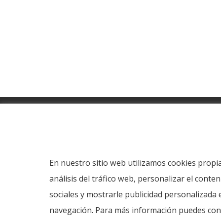
News
General information
Gastronom
Política de cookies
En nuestro sitio web utilizamos cookies propia
© Copyright Servicio de Informática y Telecomunicac
análisis del tráfico web, personalizar el cont
sociales y mostrarle publicidad personalizada 
navegación. Para más información puedes cons