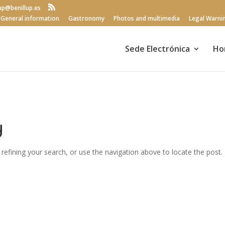
lup@benillup.es
General information
Gastronomy
Photos and multimedia
Legal Warni
Sede Electrónica
Ho
d
efining your search, or use the navigation above to locate the post.