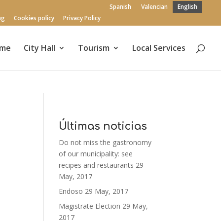
Spanish
Valencian
English
ng
Cookies policy
Privacy Policy
me
City Hall
Tourism
Local Services
Últimas noticias
Do not miss the gastronomy
of our municipality: see
recipes and restaurants
29
May, 2017
Endoso
29 May, 2017
Magistrate Election
29 May,
2017