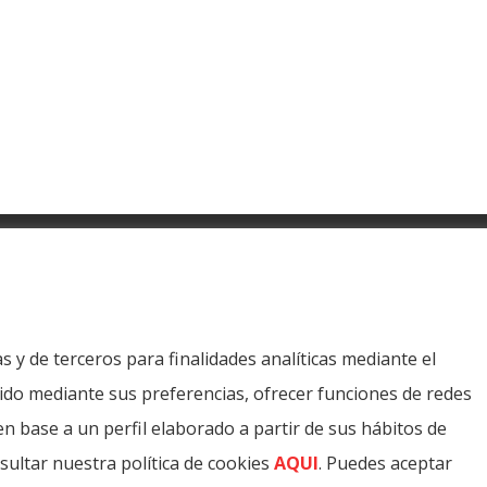
y
Photos and multimedia
Legal Warning
Cookies polic
s y de terceros para finalidades analíticas mediante el
iones. Diputacion Provincial Alicante
enido mediante sus preferencias, ofrecer funciones de redes
en base a un perfil elaborado a partir de sus hábitos de
ultar nuestra política de cookies
AQUI
. Puedes aceptar